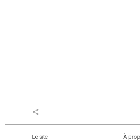
share
Le site
À pro