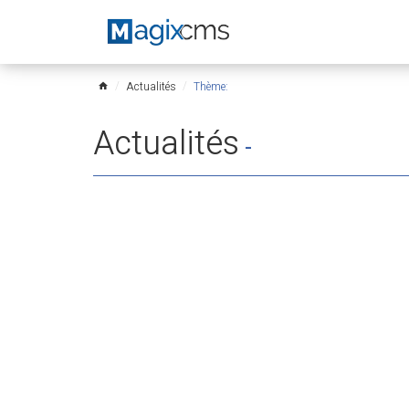
Actualités
Thème:
home
Actualités
-