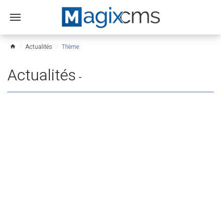
Ouvrir
le
menu
Actualités
Thème:
home
Actualités
-