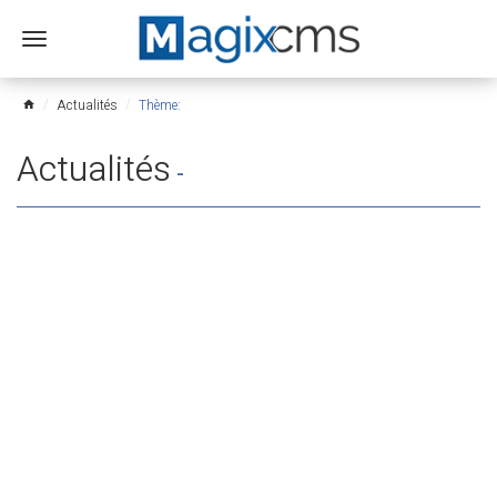
Ouvrir
le
menu
Actualités
Thème:
home
Actualités
-