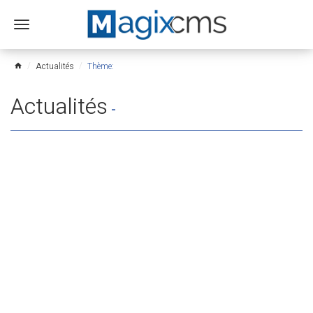
Ouvrir
le
menu
Actualités
Thème:
home
Actualités
-