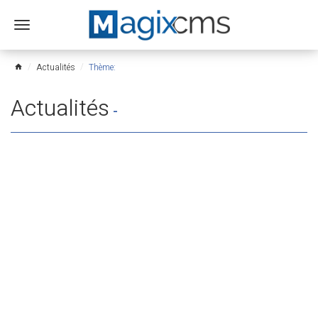
Ouvrir
le
menu
Actualités
Thème:
home
Actualités
-