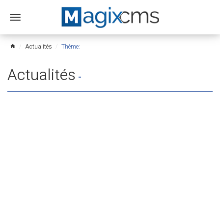
Ouvrir
le
menu
Actualités
Thème:
home
Actualités
-