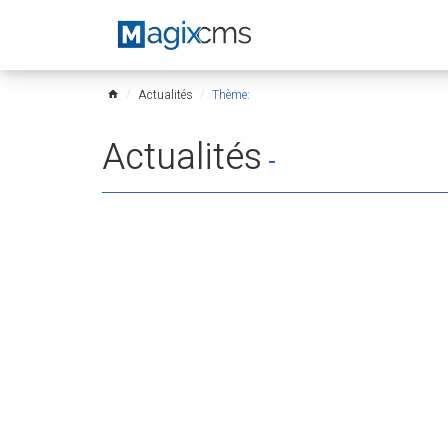
Actualités
Thème:
home
Actualités
-