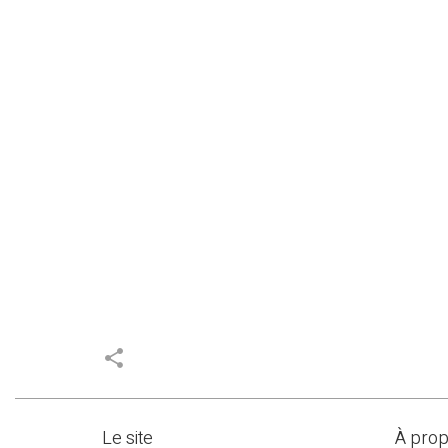
share
Le site
À pro