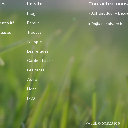
les
Le site
Contactez-nou
7331 Baudour - Belg
Blog
entialité
Perdus
info@animalweb.be
tilisés
Trouvés
J'adopte
Les refuges
Garde et soins
Les races
Astro
Liens
FAQ
TVA : BE 0459.923.916