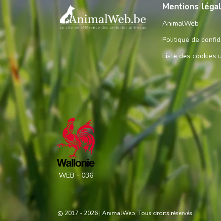
Mentions léga
AnimalWeb
Politique de confid
Liste des cookies u
WEB - 036
2017 - 2026
| AnimalWeb, Tous droits réservés