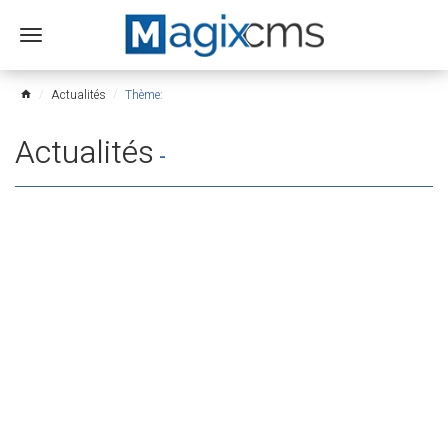
Ouvrir
le
menu
Actualités
Thème:
home
Actualités
-