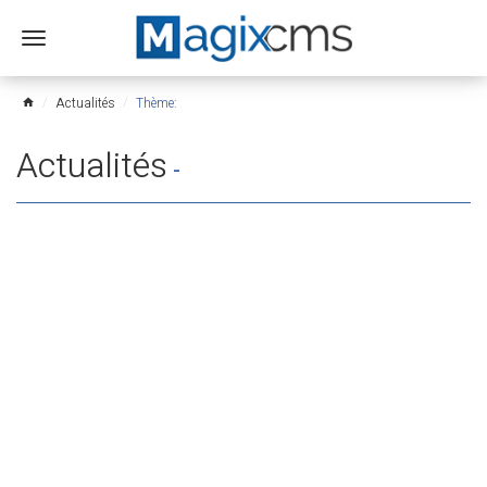
Ouvrir
le
menu
Actualités
Thème:
home
Actualités
-