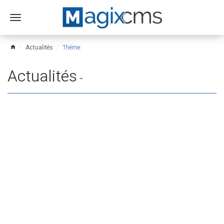
Ouvrir
le
menu
Actualités
Thème:
home
Actualités
-