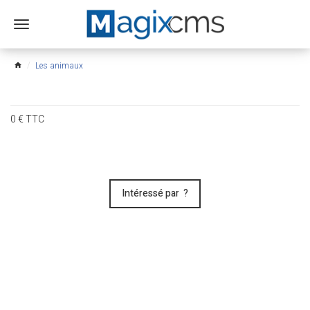
Ouvrir
le
menu
Les animaux
home
0
€
TTC
Intéressé par ?