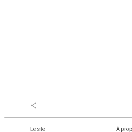
share
Le site
À pro