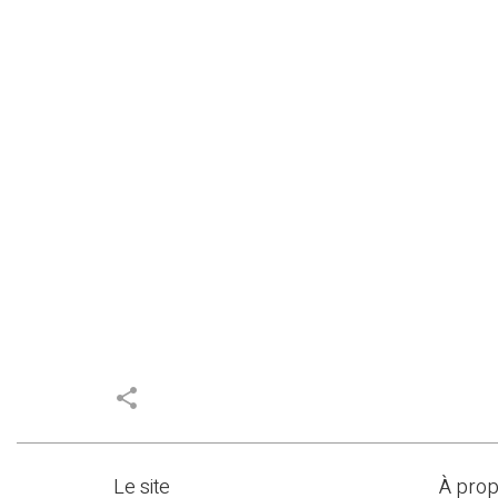
share
Le site
À pro