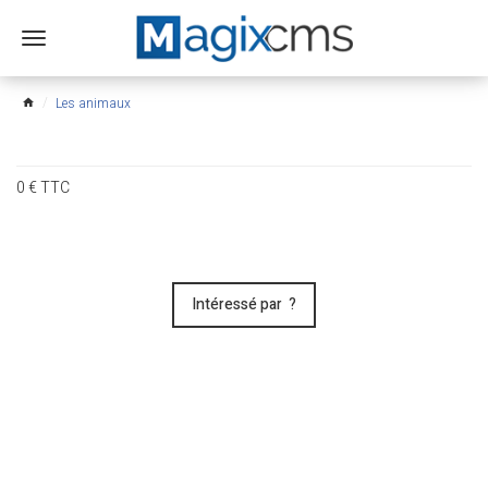
Ouvrir
le
menu
Les animaux
home
0
€
TTC
Intéressé par ?