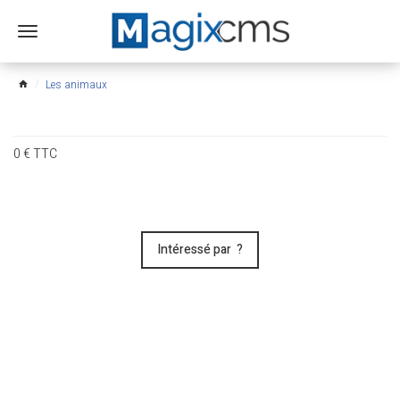
Ouvrir
le
menu
Les animaux
home
0
€
TTC
Intéressé par ?