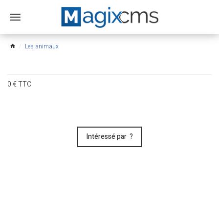
Ouvrir
le
menu
Les animaux
home
0
€
TTC
Intéressé par ?