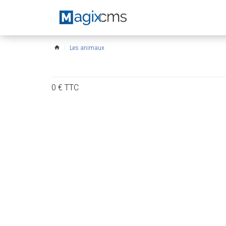
Les animaux
home
0
€
TTC