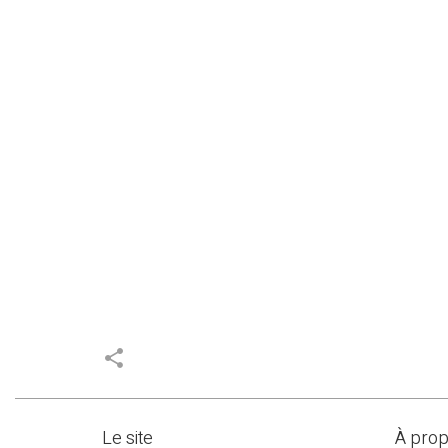
share
Le site
À pro