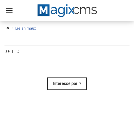
Ouvrir
le
menu
Les animaux
home
0
€
TTC
Intéressé par ?