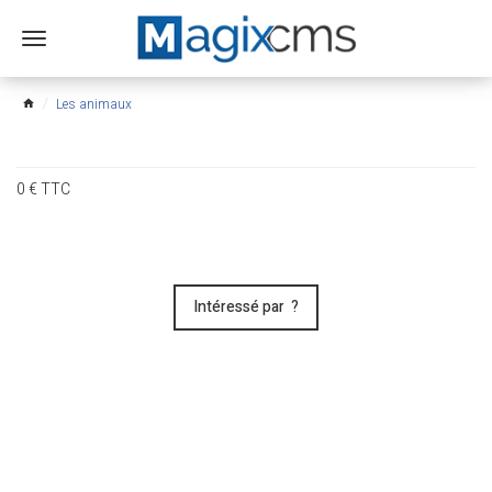
Ouvrir
le
menu
Les animaux
home
0
€
TTC
Intéressé par ?