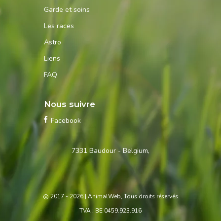
Garde et soins
Les races
Astro
Liens
FAQ
Nous suivre
Facebook
Contactez-
7331 Baudour - Belgium,
nous
2017 - 2026
| AnimalWeb, Tous droits réservés
TVA : BE 0459.923.916