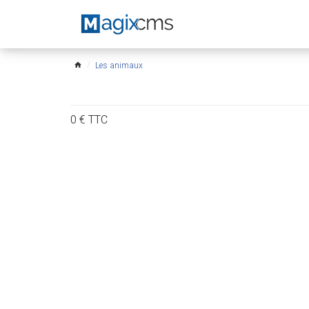
Les animaux
home
0
€
TTC