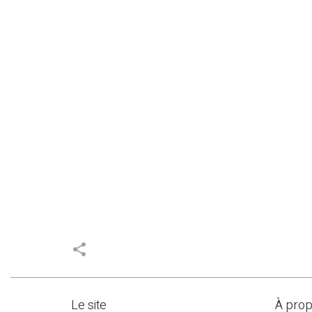
share
Le site
À pro