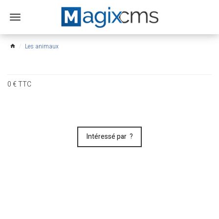
Ouvrir
le
menu
Les animaux
home
0
€
TTC
Intéressé par ?