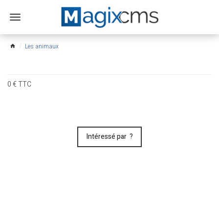
Ouvrir
le
menu
Les animaux
home
0
€
TTC
Intéressé par ?