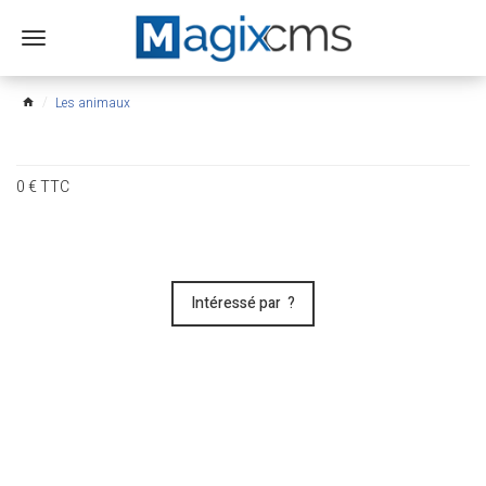
Ouvrir
le
menu
Les animaux
home
0
€
TTC
Intéressé par ?