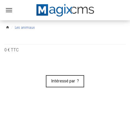
Ouvrir
le
menu
Les animaux
home
0
€
TTC
Intéressé par ?