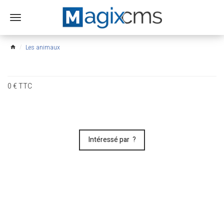
Ouvrir
le
menu
Les animaux
home
0
€
TTC
Intéressé par ?