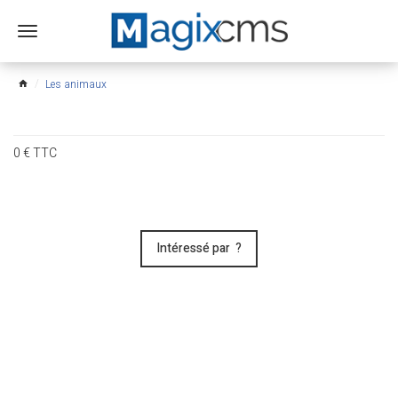
Ouvrir
le
menu
Les animaux
home
0
€
TTC
Intéressé par ?