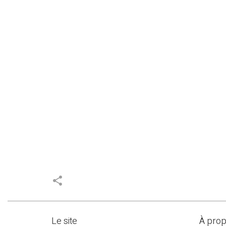
share
Le site
À pro