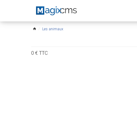
Les animaux
home
0
€
TTC