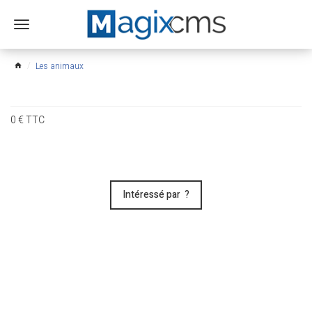
Ouvrir
le
menu
Les animaux
home
0
€
TTC
Intéressé par ?