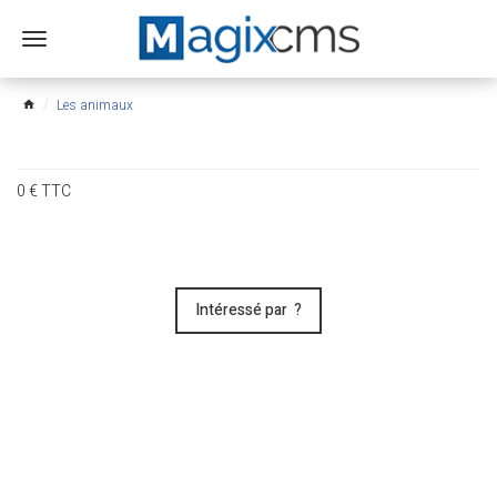
Ouvrir
le
menu
Les animaux
home
0
€
TTC
Intéressé par ?