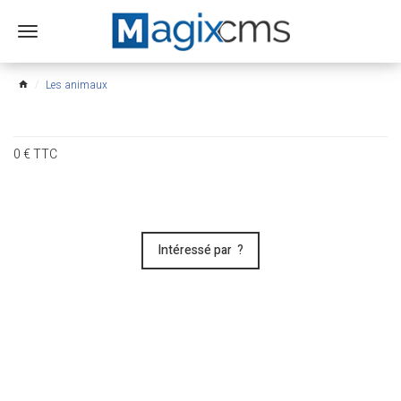
Ouvrir
le
menu
Les animaux
home
0
€
TTC
Intéressé par ?