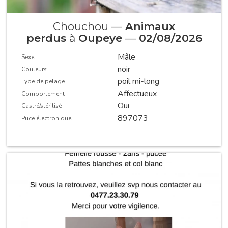
Chouchou —
Animaux
perdus
à
Oupeye
—
02/08/2026
Mâle
Sexe
noir
Couleurs
poil mi-long
Type de pelage
Affectueux
Comportement
Oui
Castré/stérilisé
897073
Puce électronique