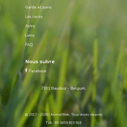
Garde et soins
Les races
Astro
Liens
FAQ
Nous suivre
Facebook
Contactez-
7331 Baudour - Belgium,
nous
2017 - 2026
| AnimalWeb, Tous droits réservés
TVA : BE 0459.923.916