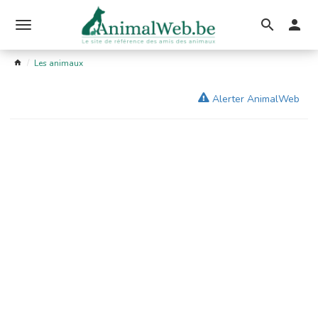
Ouvrir
le
Les animaux
menu
Alerter AnimalWeb