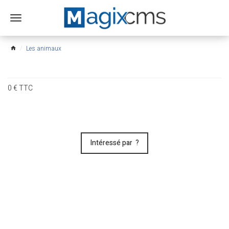
Ouvrir
le
menu
Les animaux
home
0
€
TTC
Intéressé par ?