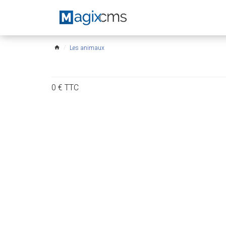
Les animaux
home
0
€
TTC