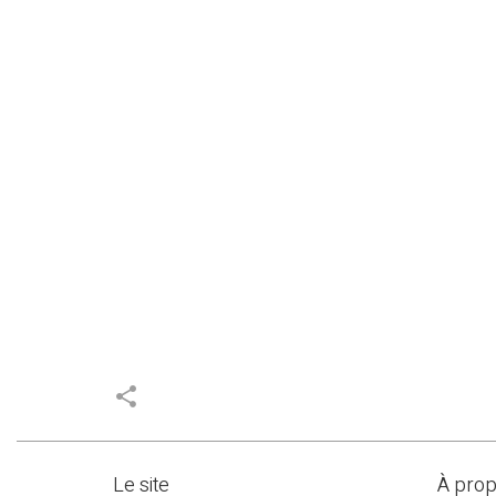
share
Le site
À pro