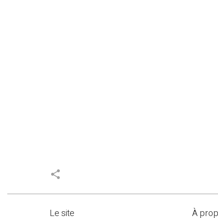
share
Le site
À pro