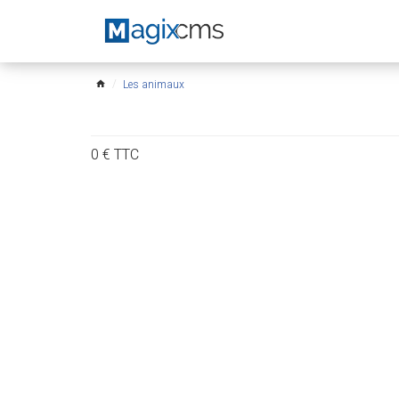
Les animaux
home
0
€
TTC