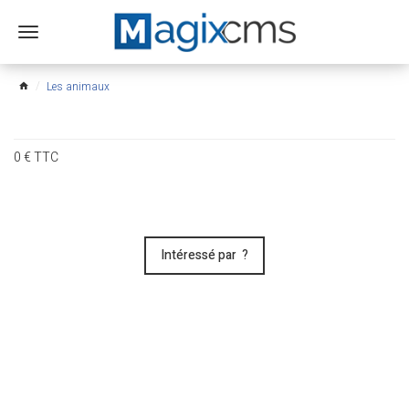
Ouvrir
le
menu
Les animaux
home
0
€
TTC
Intéressé par ?