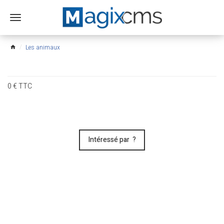
Ouvrir
le
menu
Les animaux
home
0
€
TTC
Intéressé par ?