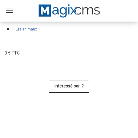
Ouvrir
le
menu
Les animaux
home
0
€
TTC
Intéressé par ?