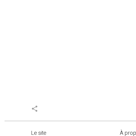
share
Le site
À pro