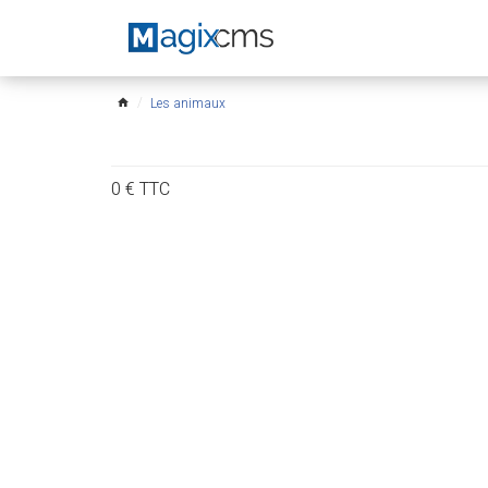
Les animaux
home
0
€
TTC