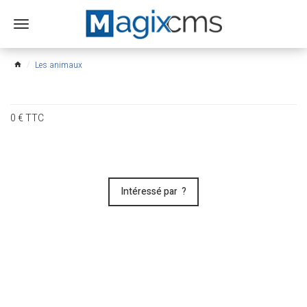
Ouvrir
le
menu
Les animaux
home
0
€
TTC
Intéressé par ?