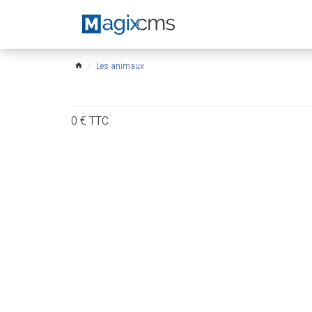
Les animaux
home
0
€
TTC