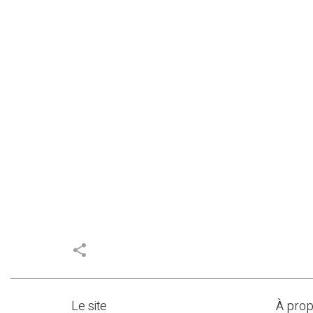
share
Le site
À pro