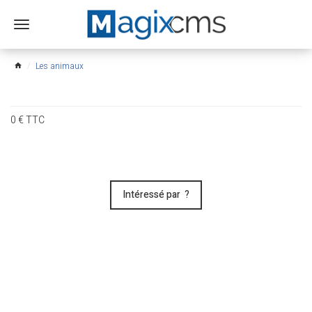
Ouvrir
le
menu
Les animaux
home
0
€
TTC
Intéressé par ?