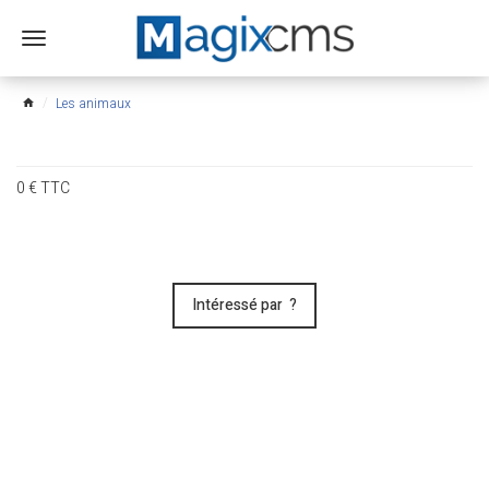
Ouvrir
le
menu
Les animaux
home
0
€
TTC
Intéressé par ?