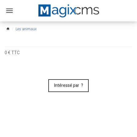
Ouvrir
le
menu
Les animaux
home
0
€
TTC
Intéressé par ?