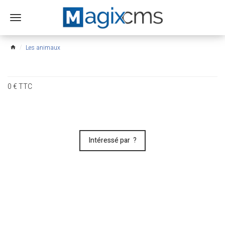
Ouvrir
le
menu
Les animaux
home
0
€
TTC
Intéressé par ?