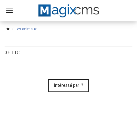
Ouvrir
le
menu
Les animaux
home
0
€
TTC
Intéressé par ?