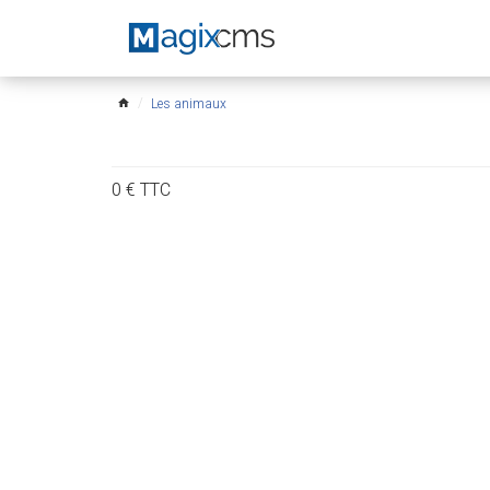
Les animaux
home
0
€
TTC