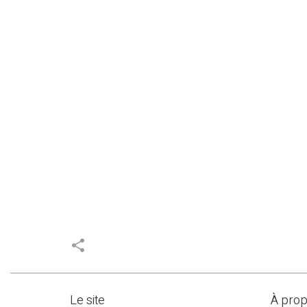
share
Le site
À pro