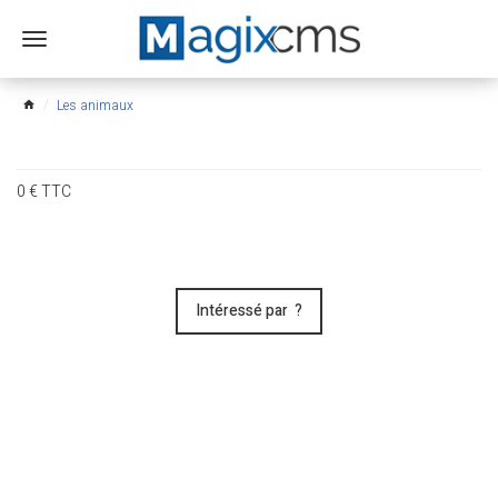
Ouvrir
le
menu
Les animaux
home
0
€
TTC
Intéressé par ?