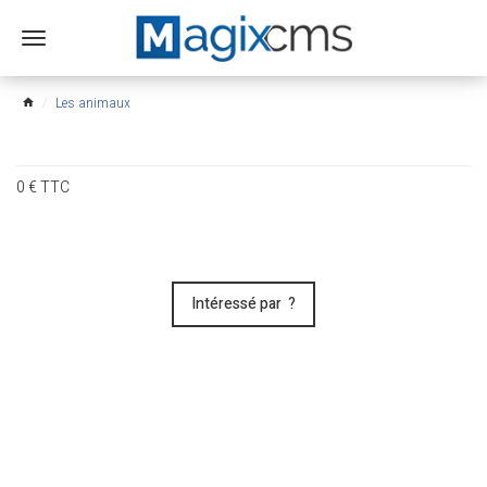
Ouvrir
le
menu
Les animaux
home
0
€
TTC
Intéressé par ?